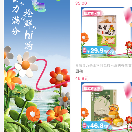
35.00
赤城
原价
46.8元