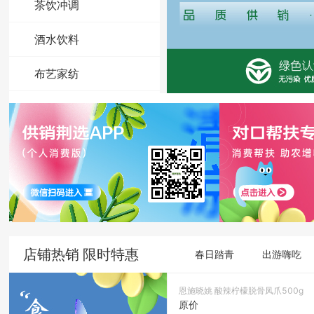
茶饮冲调
酒水饮料
布艺家纺
洗护用品
家庭清洁
套餐组合
非物质文化遗产
店铺热销 限时特惠
春日踏青
出游嗨吃
恩施晓姚 酸辣柠檬脱骨凤爪500g
原价