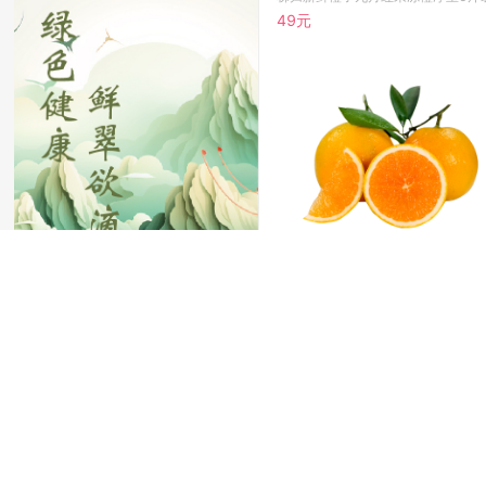
49元
建始甜柿2500g/箱
48元