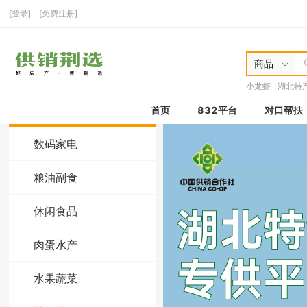
[登录]
[免费注册]
商品
小龙虾
湖北特
首页
832平台
对口帮扶
数码家电
粮油副食
休闲食品
肉蛋水产
水果蔬菜